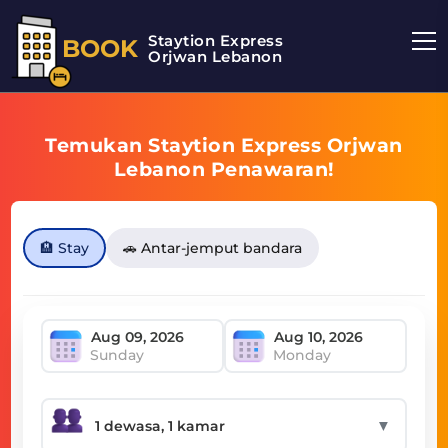
Staytion Express
BOOK
Orjwan Lebanon
Temukan Staytion Express Orjwan
Lebanon Penawaran!
🏨 Stay
🚗 Antar-jemput bandara
Sunday
Monday
▼