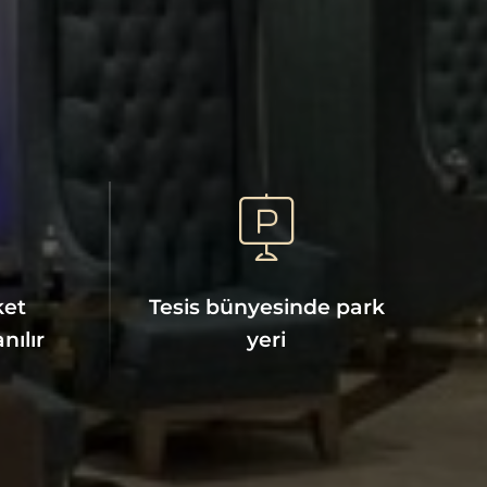
ket
Tesis bünyesinde park
nılır
yeri