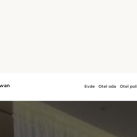
0 km
 km mesafedeki
Kordon Plajı'na
e önemli bir