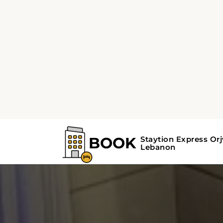
ve Kral Fahad Çeşmesi her ikisi de otelden 1
uzaklıktadır.
Kral Abdulaziz Uluslararası Havalimanı'na 9
bu otel, Nassif Evi Müzesi'ne 12 km ve Kuzey 
9 km uzaklıktadır. Cidde Merkez İstasyonu is
ulaşım noktası olarak 14 km mesafededir.